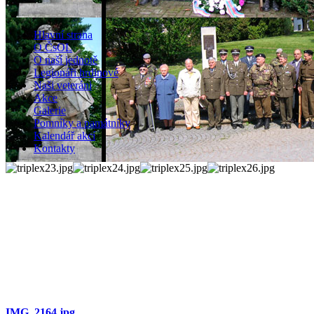
Hlavní strana
O ČsOL
O naší jednotě
Legionáři hrdinové
Naši veteráni
Akce
Galerie
Pomníky a památníky
Kalendář akcí
Kontakty
IMG_2164.jpg